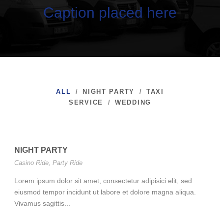
Caption placed here
ALL
/
NIGHT PARTY
/
TAXI
SERVICE
/
WEDDING
NIGHT PARTY
Casino Ride
,
Party Ride
Lorem ipsum dolor sit amet, consectetur adipisici elit, sed
eiusmod tempor incidunt ut labore et dolore magna aliqua.
Vivamus sagittis...