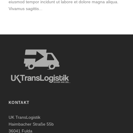
eiusmod tempor incidunt ut labore et dolore magna aliqua.
Vivamus sagittis...
KONTAKT
UK TransLogistik
Haimbacher Straße 55b
36041 Fulda