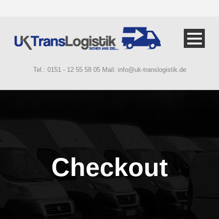
Tel.: 0151 - 12 55 58 05 Mail: info@uk-translogistik.de
Checkout